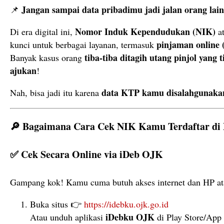
Jangan
sampai
data
pribadimu
jadi
jalan
orang
lai
📌
Nomor
Induk
Kependudukan (
NIK)
Di
era
digital
ini,
a
pinjaman
online 
kunci
untuk
berbagai
layanan,
termasuk
tiba-
tiba
ditagih
utang
pinjol
yang
t
Banyak
kasus
orang
ajukan
!
data
KTP
kamu
disalahgunaka
Nah,
bisa
jadi
itu
karena
🔎
Bagaimana
Cara
Cek
NIK
Kamu
Terdaftar
di
✅
Cek
Secara
Online
via
iDeb
OJK
Gampang
kok!
Kamu
cuma
butuh
akses
internet
dan
HP
a
Buka
situs 👉
https://
idebku.
ojk.
go.
id
iDebku
OJK
Atau
unduh
aplikasi
di
Play
Store/
App