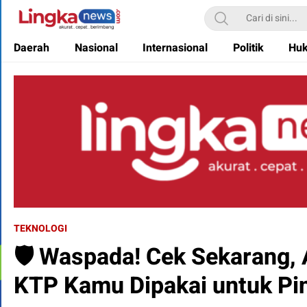
Lingkanews
Akurat. Cepat & Berimbang
Daerah
Nasional
Internasional
Politik
Hu
TEKNOLOGI
🛡️ Waspada! Cek Sekarang,
KTP Kamu Dipakai untuk Pinj