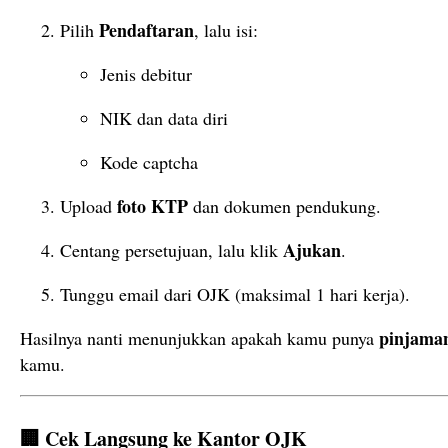
Pendaftaran
Pilih
,
lalu
isi:
Jenis
debitur
NIK
dan
data
diri
Kode
captcha
foto
KTP
Upload
dan
dokumen
pendukung.
Ajukan
Centang
persetujuan,
lalu
klik
.
Tunggu
email
dari
OJK (
maksimal
1
hari
kerja).
pinjam
Hasilnya
nanti
menunjukkan
apakah
kamu
punya
kamu.
🏢
Cek
Langsung
ke
Kantor
OJK