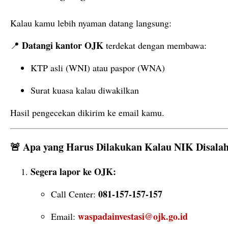
Kalau
kamu
lebih
nyaman
datang
langsung:
Datangi
kantor
OJK
📍
terdekat
dengan
membawa:
KTP
asli (
WNI)
atau
paspor (
WNA)
Surat
kuasa
kalau
diwakilkan
Hasil
pengecekan
dikirim
ke
email
kamu.
🚨
Apa
yang
Harus
Dilakukan
Kalau
NIK
Disala
Segera
lapor
ke
OJK:
081-
157-
157-
157
Call
Center:
waspadainvestasi@
ojk.
go.
id
Email: