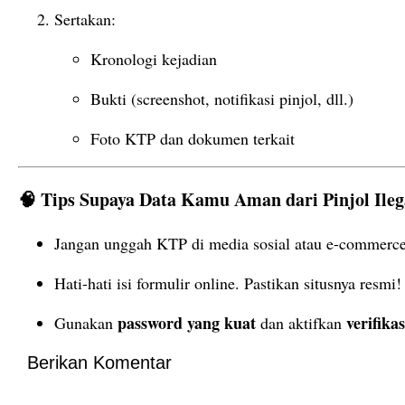
Sertakan:
Kronologi
kejadian
Bukti (
screenshot,
notifikasi
pinjol,
dll.)
Foto
KTP
dan
dokumen
terkait
🧠
Tips
Supaya
Data
Kamu
Aman
dari
Pinjol
Ileg
Jangan
unggah
KTP
di
media
sosial
atau
e-
commerc
Hati-
hati
isi
formulir
online.
Pastikan
situsnya
resmi!
password
yang
kuat
verifika
Gunakan
dan
aktifkan
Berikan Komentar