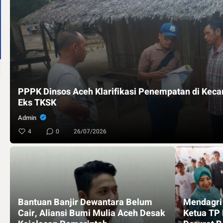
PPPK Dinsos Aceh Klarifikasi Penempatan di Keca
Eks TKSK
Admin
4
0
26/07/2026
Bantuan Banjir Dewantara Belum
Mendagri 
Cair, Aliansi Bumi Mulia Aceh Desak
Ketua TP