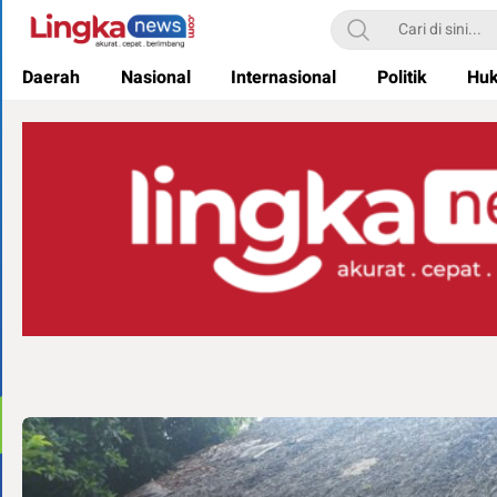
Lingkanews
Akurat. Cepat & Berimbang
Daerah
Nasional
Internasional
Politik
Hu