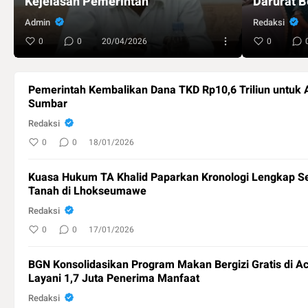
Kejelasan Pemerintah
Darurat 
Admin
Redaksi
0
0
20/04/2026
0
Pemerintah Kembalikan Dana TKD Rp10,6 Triliun untuk 
Sumbar
Redaksi
0
0
18/01/2026
Kuasa Hukum TA Khalid Paparkan Kronologi Lengkap Se
Tanah di Lhokseumawe
Redaksi
0
0
17/01/2026
BGN Konsolidasikan Program Makan Bergizi Gratis di A
Layani 1,7 Juta Penerima Manfaat
Redaksi