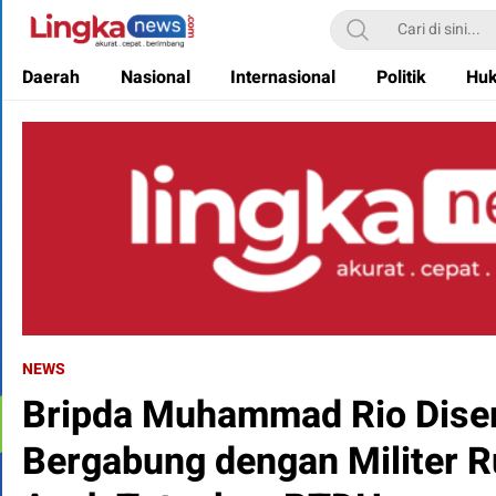
Lingkanews
Akurat. Cepat & Berimbang
Daerah
Nasional
Internasional
Politik
Hu
NEWS
Bripda Muhammad Rio Diser
Bergabung dengan Militer R