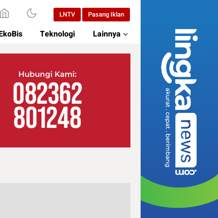
LNTV
Pasang Iklan
EkoBis
Teknologi
Lainnya