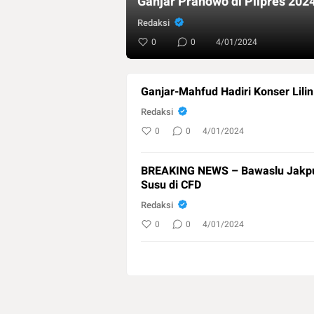
Ganjar Pranowo di Pilpres 202
Redaksi
0
0
4/01/2024
Ganjar-Mahfud Hadiri Konser Lilin
Redaksi
0
0
4/01/2024
BREAKING NEWS – Bawaslu Jakpus
Susu di CFD
Redaksi
0
0
4/01/2024