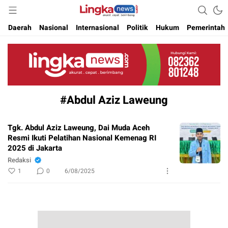
Akurat. Cepat & Berimbang
Lingkanews
Daerah
Nasional
Internasional
Politik
Hukum
Pemerintah
#Abdul Aziz Laweung
Tgk. Abdul Aziz Laweung, Dai Muda Aceh
Resmi Ikuti Pelatihan Nasional Kemenag RI
2025 di Jakarta
Redaksi
1
0
6/08/2025