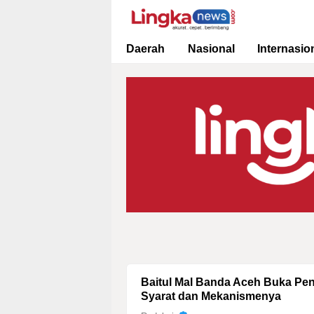
Lingkanews
Akurat. Cepat & Berimbang
Daerah
Nasional
Internasio
Baitul Mal Banda Aceh Buka Pe
Syarat dan Mekanismenya