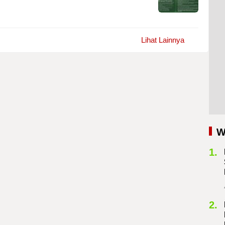
Lihat Lainnya
W
1.
2.