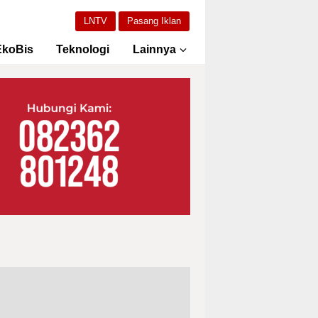
LNTV
Pasang Iklan
EkoBis
Teknologi
Lainnya