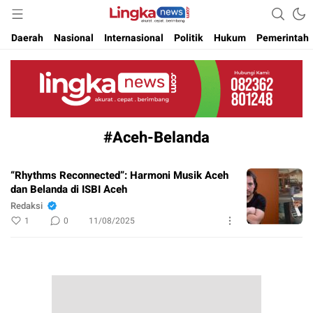
Akurat. Cepat & Berimbang
Lingkanews
Daerah
Nasional
Internasional
Politik
Hukum
Pemerintah
#Aceh-Belanda
“Rhythms Reconnected”: Harmoni Musik Aceh
dan Belanda di ISBI Aceh
Redaksi
1
0
11/08/2025