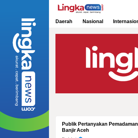
Lingkanews
Akurat. Cepat & Berimbang
Daerah
Nasional
Internasio
Publik Pertanyakan Pemadaman 
Banjir Aceh