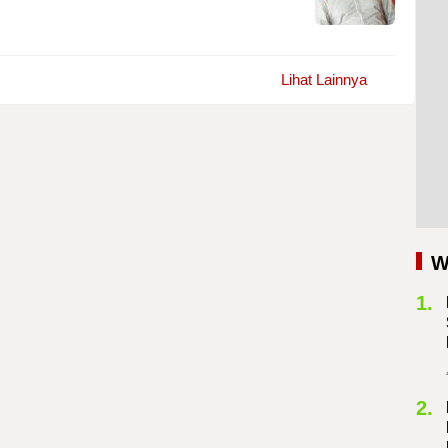
Lihat Lainnya
W
1.
2.