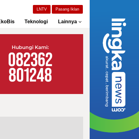
LNTV
Pasang Iklan
EkoBis
Teknologi
Lainnya