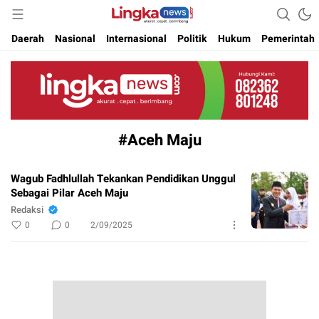
Akurat. Cepat & Berimbang
Lingkanews
Daerah
Nasional
Internasional
Politik
Hukum
Pemerintah
#Aceh Maju
Wagub Fadhlullah Tekankan Pendidikan Unggul
Sebagai Pilar Aceh Maju
Redaksi
0
0
2/09/2025