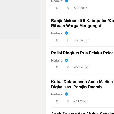
Redaksi
0
0
6/12/2025
Banjir Meluas di 9 Kabupaten/K
Ribuan Warga Mengungsi
Redaksi
0
0
26/11/2025
Polisi Ringkus Pria Pelaku Pele
Redaksi
0
0
20/11/2025
Ketua Dekranasda Aceh Marlin
Digitalisasi Perajin Daerah
Redaksi
0
0
9/11/2025