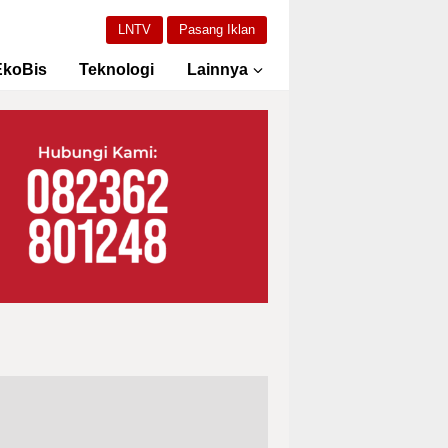
LNTV
Pasang Iklan
EkoBis
Teknologi
Lainnya