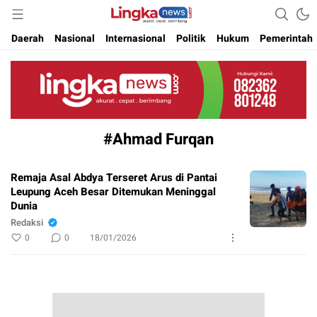
Akurat. Cepat & Berimbang
Lingkanews
Daerah
Nasional
Internasional
Politik
Hukum
Pemerintah
#Ahmad Furqan
Remaja Asal Abdya Terseret Arus di Pantai
Leupung Aceh Besar Ditemukan Meninggal
Dunia
Redaksi
0
0
18/01/2026