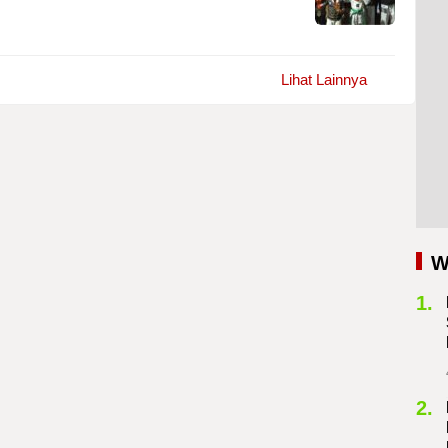
Lihat Lainnya
W
1.
2.