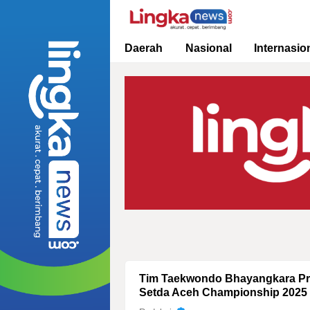
Lingkanews
Akurat. Cepat & Berimbang
Daerah
Nasional
Internasio
Tim Taekwondo Bhayangkara Pre
Setda Aceh Championship 2025