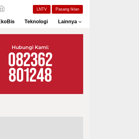
LNTV
Pasang Iklan
EkoBis
Teknologi
Lainnya