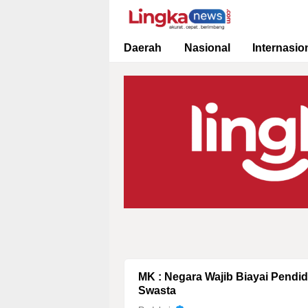
Lingkanews
Akurat. Cepat & Berimbang
Daerah
Nasional
Internasio
MK : Negara Wajib Biayai Pendidikan Dasar di Sekolah Negeri dan
Swasta