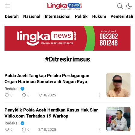
Akurat. Cepat & Berimbang
Lingkanews
Daerah
Nasional
Internasional
Politik
Hukum
Pemerintah
#Ditreskrimsus
Polda Aceh Tangkap Pelaku Perdagangan
Organ Harimau Sumatera di Nagan Raya
Redaksi
0
0
7/10/2025
Penyidik Polda Aceh Hentikan Kasus Hak Siar
Vidio.com Terhadap 19 Warkop
Redaksi
0
0
2/10/2025