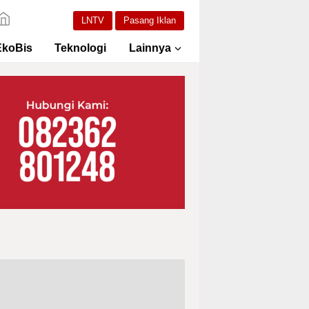
LNTV
Pasang Iklan
EkoBis
Teknologi
Lainnya