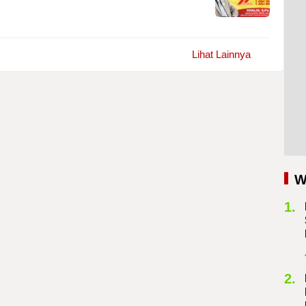
Lihat Lainnya
W
1.
2.