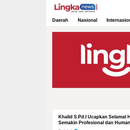
Lingkanews
Akurat. Cepat & Berimbang
Daerah
Nasional
Internasio
Khalid S.Pd.I Ucapkan Selamat 
Semakin Profesional dan Human