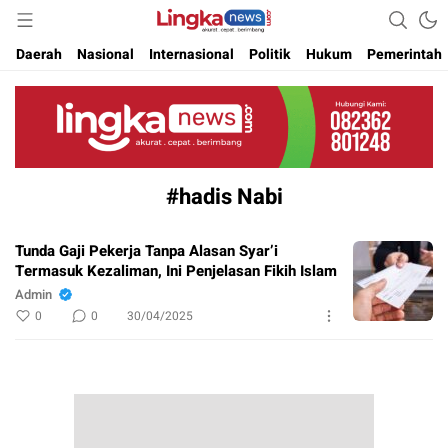
Akurat. Cepat & Berimbang
Lingkanews
Daerah
Nasional
Internasional
Politik
Hukum
Pemerintah
#hadis Nabi
Tunda Gaji Pekerja Tanpa Alasan Syar’i
Termasuk Kezaliman, Ini Penjelasan Fikih Islam
Admin
0
0
30/04/2025