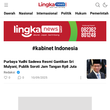
Akurat. Cepat & Berimbang
Lingkanews
Daerah
Nasional
Internasional
Politik
Hukum
Pemerintah
#kabinet Indonesia
Purbaya Yudhi Sadewa Resmi Gantikan Sri
Mulyani, Publik Soroti Jam Tangan Rp8 Juta
Redaksi
0
0
10/09/2025