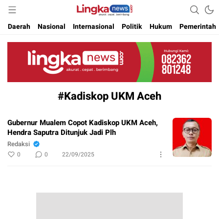
Akurat. Cepat & Berimbang
Lingkanews
Daerah
Nasional
Internasional
Politik
Hukum
Pemerintah
#Kadiskop UKM Aceh
Gubernur Mualem Copot Kadiskop UKM Aceh,
Hendra Saputra Ditunjuk Jadi Plh
Redaksi
0
0
22/09/2025