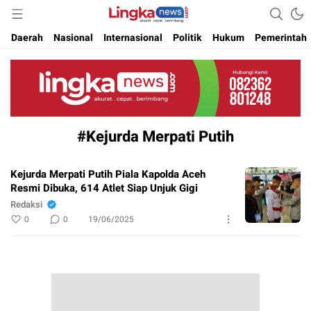
Akurat. Cepat & Berimbang
Lingkanews
Daerah
Nasional
Internasional
Politik
Hukum
Pemerintah
#Kejurda Merpati Putih
Kejurda Merpati Putih Piala Kapolda Aceh
Resmi Dibuka, 614 Atlet Siap Unjuk Gigi
Redaksi
0
0
19/06/2025