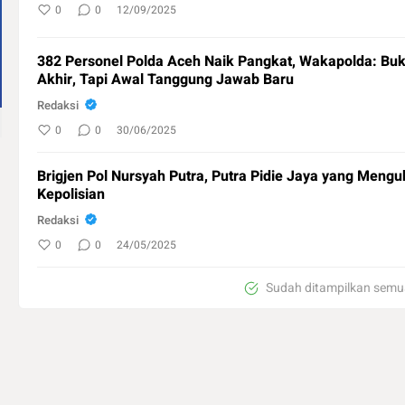
0
0
12/09/2025
382 Personel Polda Aceh Naik Pangkat, Wakapolda: B
Akhir, Tapi Awal Tanggung Jawab Baru
Redaksi
0
0
30/06/2025
Brigjen Pol Nursyah Putra, Putra Pidie Jaya yang Menguk
Kepolisian
Redaksi
0
0
24/05/2025
Sudah ditampilkan semu