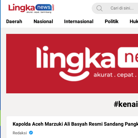
Lingkanews
Akurat. Cepat & Berimbang
Daerah
Nasional
Internasional
Politik
Hu
#kenai
Kapolda Aceh Marzuki Ali Basyah Resmi Sandang Pangka
Redaksi