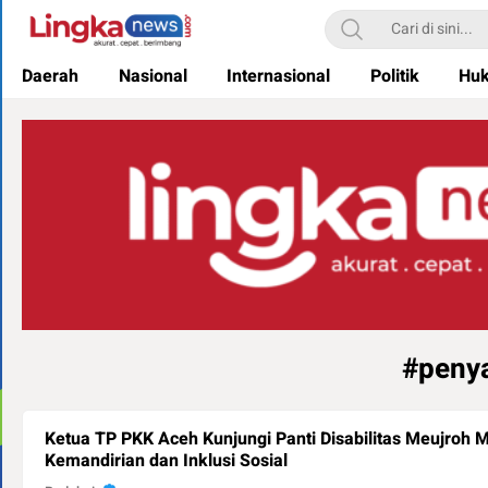
Lingkanews
Akurat. Cepat & Berimbang
Daerah
Nasional
Internasional
Politik
Hu
#penya
Ketua TP PKK Aceh Kunjungi Panti Disabilitas Meujroh 
Kemandirian dan Inklusi Sosial