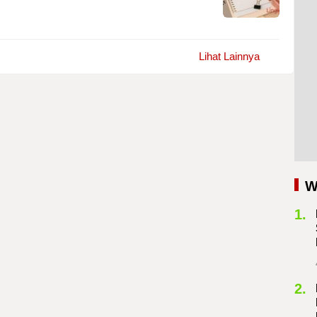
Lihat Lainnya
W
1.
2.