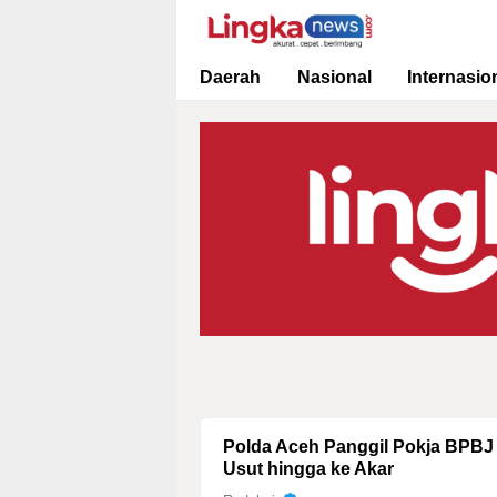
Lingkanews
Akurat. Cepat & Berimbang
Daerah
Nasional
Internasio
Polda Aceh Panggil Pokja BPBJ T
Usut hingga ke Akar