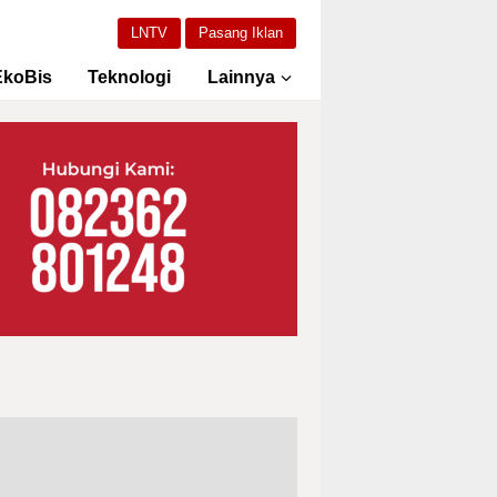
LNTV
Pasang Iklan
EkoBis
Teknologi
Lainnya