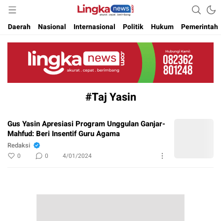
Akurat. Cepat & Berimbang
Lingkanews
Daerah
Nasional
Internasional
Politik
Hukum
Pemerintah
#Taj Yasin
Gus Yasin Apresiasi Program Unggulan Ganjar-
Mahfud: Beri Insentif Guru Agama
Redaksi
0
0
4/01/2024