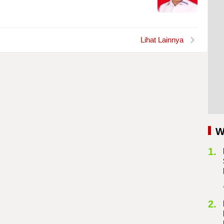
Lihat Lainnya
W
1.
2.