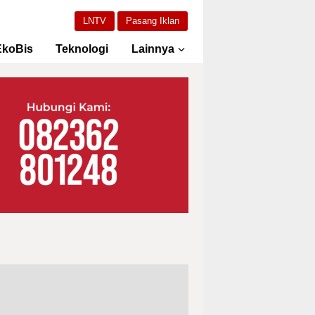
LNTV
Pasang Iklan
EkoBis
Teknologi
Lainnya