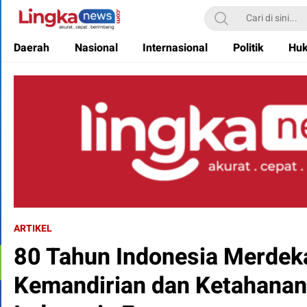
Lingkanews
Akurat. Cepat & Berimbang
Daerah
Nasional
Internasional
Politik
Hu
ARTIKEL
80 Tahun Indonesia Merdek
Kemandirian dan Ketahanan