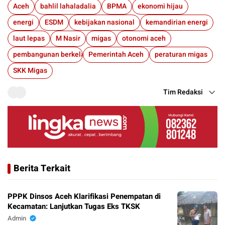
Aceh
bahlil lahaladalia
BPMA
ekonomi hijau
energi
ESDM
kebijakan nasional
kemandirian energi
laut lepas
M Nasir
migas
otonomi aceh
pembangunan berkelanjutan
Pemerintah Aceh
peraturan migas
SKK Migas
Tim Redaksi
Berita Terkait
PPPK Dinsos Aceh Klarifikasi Penempatan di
Kecamatan: Lanjutkan Tugas Eks TKSK
Admin