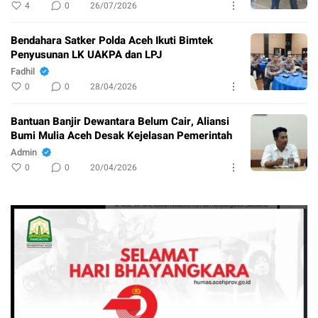
4
0
26/07/2026
Bendahara Satker Polda Aceh Ikuti Bimtek
Penyusunan LK UAKPA dan LPJ
Fadhil
0
0
28/04/2026
Bantuan Banjir Dewantara Belum Cair, Aliansi
Bumi Mulia Aceh Desak Kejelasan Pemerintah
Admin
0
0
20/04/2026