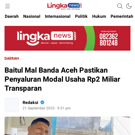
Akurat. Cepat & Berimbang
Lingkanews
Daerah
Nasional
Internasional
Politik
Hukum
Pemerintah
DAERAH
Baitul Mal Banda Aceh Pastikan
Penyaluran Modal Usaha Rp2 Miliar
Transparan
Redaksi
21 September 2025 - 9:31 pm