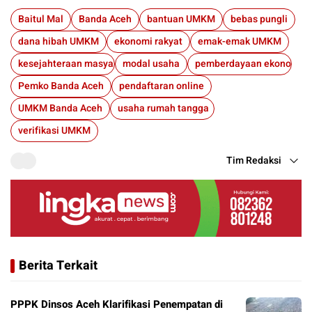
Baitul Mal
Banda Aceh
bantuan UMKM
bebas pungli
dana hibah UMKM
ekonomi rakyat
emak-emak UMKM
kesejahteraan masyarakat
modal usaha
pemberdayaan ekonomi
Pemko Banda Aceh
pendaftaran online
UMKM Banda Aceh
usaha rumah tangga
verifikasi UMKM
Tim Redaksi
Berita Terkait
PPPK Dinsos Aceh Klarifikasi Penempatan di