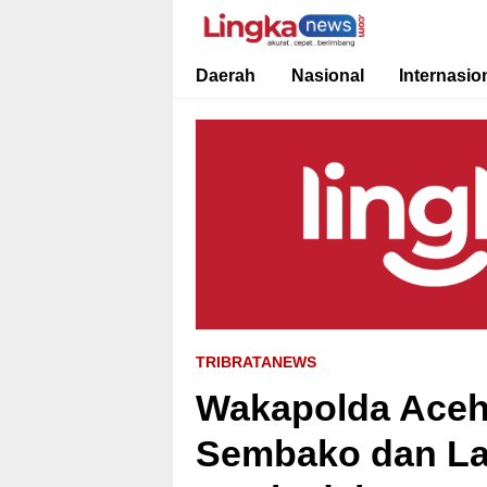
Lingkanews
Akurat. Cepat & Berimbang
Daerah
Nasional
Internasio
TRIBRATANEWS
Wakapolda Aceh
Sembako dan La