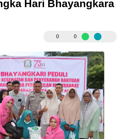
ngka Hari Bhayangkara
0
0