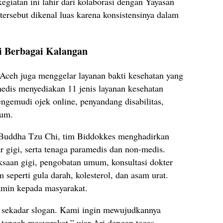
egiatan ini lahir dari kolaborasi dengan Yayasan
ersebut dikenal luas karena konsistensinya dalam
.
i Berbagai Kalangan
ceh juga menggelar layanan bakti kesehatan yang
edis menyediakan 11 jenis layanan kesehatan
engemudi ojek online, penyandang disabilitas,
mum.
Buddha Tzu Chi, tim Biddokkes menghadirkan
r gigi, serta tenaga paramedis dan non-medis.
saan gigi, pengobatan umum, konsultasi dokter
m seperti gula darah, kolesterol, dan asam urat.
amin kepada masyarakat.
sekadar slogan. Kami ingin mewujudkannya
 tengah masyarakat,” ujar Ari dengan tegas.