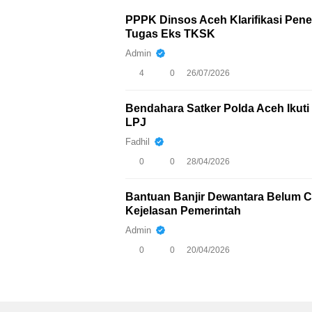
PPPK Dinsos Aceh Klarifikasi Pen
Tugas Eks TKSK
Admin
4
0
26/07/2026
Bendahara Satker Polda Aceh Iku
LPJ
Fadhil
0
0
28/04/2026
Bantuan Banjir Dewantara Belum Ca
Kejelasan Pemerintah
Admin
0
0
20/04/2026