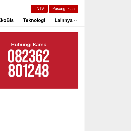
LNTV
Pasang Iklan
EkoBis
Teknologi
Lainnya