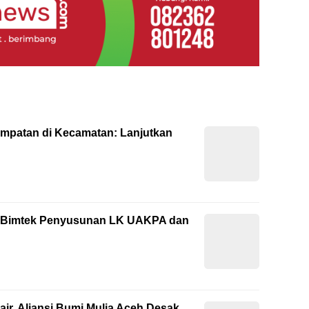
empatan di Kecamatan: Lanjutkan
ti Bimtek Penyusunan LK UAKPA dan
ir, Aliansi Bumi Mulia Aceh Desak