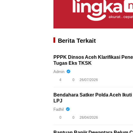
Berita Terkait
PPPK Dinsos Aceh Klarifikasi Pen
Tugas Eks TKSK
Admin
4
0
26/07/2026
Bendahara Satker Polda Aceh Iku
LPJ
Fadhil
0
0
28/04/2026
Bantuan Banjir Dewantara Belum Ca