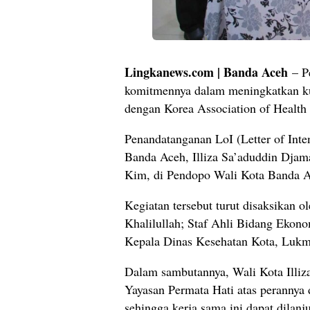
Lingkanews.com | Banda Aceh
– P
komitmennya dalam meningkatkan kua
dengan Korea Association of Healt
Penandatanganan LoI (Letter of Inte
Banda Aceh, Illiza Sa’aduddin Dja
Kim, di Pendopo Wali Kota Banda A
Kegiatan tersebut turut disaksikan 
Khalilullah; Staf Ahli Bidang Ekon
Kepala Dinas Kesehatan Kota, Lukma
Dalam sambutannya, Wali Kota Illi
Yayasan Permata Hati atas peranny
sehingga kerja sama ini dapat dilanj