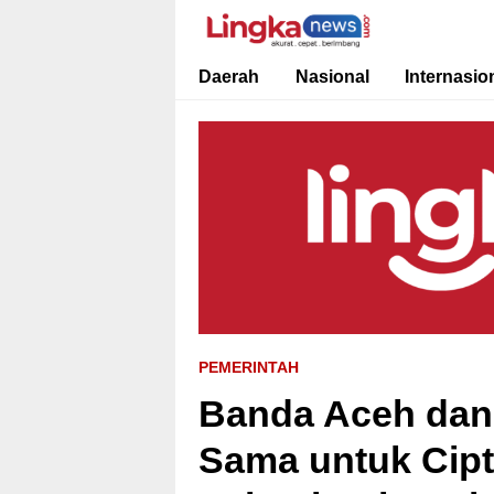
Lingkanews
Akurat. Cepat & Berimbang
Daerah
Nasional
Internasio
PEMERINTAH
Banda Aceh dan 
Sama untuk Cip