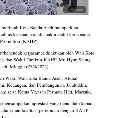
Perbesar
emerintah Kota Banda Aceh memperkuat
litas kesehatan anak-anak melalui kerja sama
h Promotion (KAHP).
nt/kehendak kerjasama) dilakukan oleh Wali Kota
mal, dan Wakil Direktur KAHP, Mr. Hyun Seung
ceh, Minggu (27/4/2025).
oleh Wakil Wali Kota Banda Aceh, Afdhal
omi, Keuangan, dan Pembangunan, Jalaluddin;
n; serta Ketua Yayasan Permata Hati, Marzuki.
za menyampaikan apresiasi yang mendalam kepada
a dalam memfasilitasi pertemuan dengan KAHP
utkan.