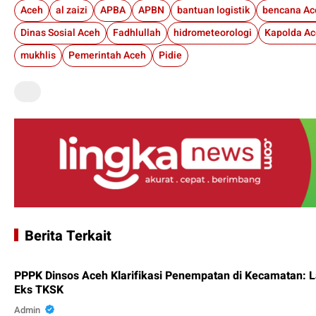
Aceh
al zaizi
APBA
APBN
bantuan logistik
bencana Ac
Dinas Sosial Aceh
Fadhlullah
hidrometeorologi
Kapolda A
mukhlis
Pemerintah Aceh
Pidie
Berita Terkait
PPPK Dinsos Aceh Klarifikasi Penempatan di Kecamatan: 
Eks TKSK
Admin