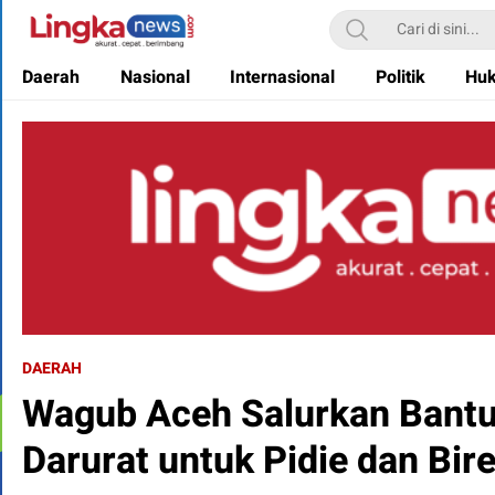
Lingkanews
Akurat. Cepat & Berimbang
Daerah
Nasional
Internasional
Politik
Hu
DAERAH
Wagub Aceh Salurkan Bantu
Darurat untuk Pidie dan Bir