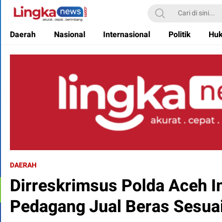
Lingkanews
Akurat. Cepat & Berimbang
Daerah
Nasional
Internasional
Politik
Hu
DAERAH
Dirreskrimsus Polda Aceh 
Pedagang Jual Beras Sesua