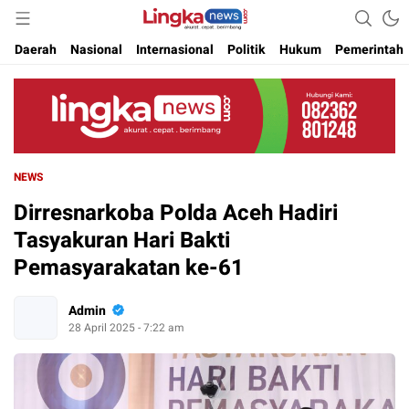
Akurat. Cepat & Berimbang
Lingkanews
Daerah
Nasional
Internasional
Politik
Hukum
Pemerintah
NEWS
Dirresnarkoba Polda Aceh Hadiri
Tasyakuran Hari Bakti
Pemasyarakatan ke-61
Admin
28 April 2025 - 7:22 am