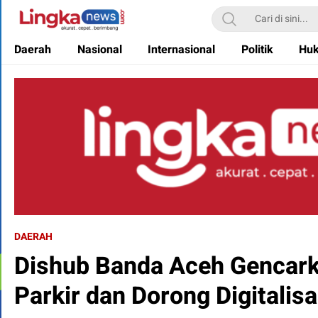
Lingkanews
Akurat. Cepat & Berimbang
Daerah
Nasional
Internasional
Politik
Hu
DAERAH
Dishub Banda Aceh Gencark
Parkir dan Dorong Digitalis