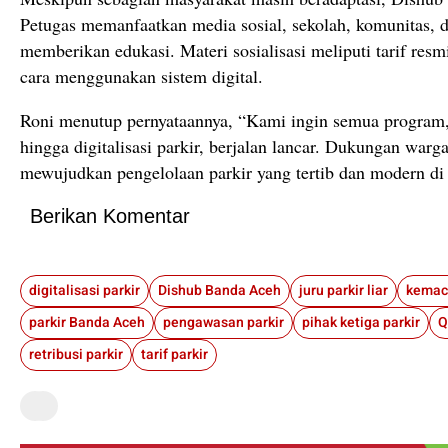
Petugas memanfaatkan media sosial, sekolah, komunitas, 
memberikan edukasi. Materi sosialisasi meliputi tarif resmi, 
cara menggunakan sistem digital.
Roni menutup pernyataannya, “Kami ingin semua program,
hingga digitalisasi parkir, berjalan lancar. Dukungan war
mewujudkan pengelolaan parkir yang tertib dan modern di
Berikan Komentar
digitalisasi parkir
Dishub Banda Aceh
juru parkir liar
parkir Banda Aceh
pengawasan parkir
pihak ketiga parkir
Q
retribusi parkir
tarif parkir