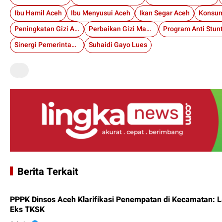
Ibu Hamil Aceh
Ibu Menyusui Aceh
Ikan Segar Aceh
Konsum
Peningkatan Gizi Aceh
Perbaikan Gizi Masyarakat
Sinergi Pemerintah Aceh
Suhaidi Gayo Lues
Berita Terkait
PPPK Dinsos Aceh Klarifikasi Penempatan di Kecamatan: 
Eks TKSK