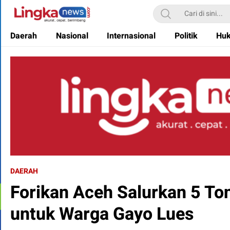
Lingkanews
Akurat. Cepat & Berimbang
Daerah
Nasional
Internasional
Politik
Hu
DAERAH
Forikan Aceh Salurkan 5 To
untuk Warga Gayo Lues