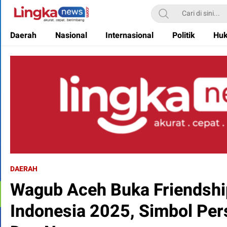
Lingkanews
Akurat. Cepat & Berimbang
Daerah
Nasional
Internasional
Politik
Hu
DAERAH
Wagub Aceh Buka Friendsh
Indonesia 2025, Simbol Pe