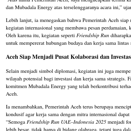
dan Mubadala Energy atas terselenggaranya acara ini,” ujar
Lebih lanjut, ia menegaskan bahwa Pemerintah Aceh siap
kegiatan internasional yang membawa pesan perdamaian, k
Oleh karena itu, kegiatan seperti
Friendship Run
diharapka
untuk mempererat hubungan budaya dan kerja sama lintas 
Aceh Siap Menjadi Pusat Kolaborasi dan Investas
Selain menjadi simbol diplomasi, kegiatan ini juga mempe
wilayah potensial bagi investasi dan kerja sama strategis. 
komitmen Mubadala Energy yang telah berkontribusi ter
Aceh.
Ia menambahkan, Pemerintah Aceh terus berupaya mencipta
kondusif agar kerja sama dengan mitra internasional dapat
“Semoga
Friendship Run UAE–Indonesia 2025
menjadi fon
lebih besar, tidak hanya di bidang olahraga, tetapi juga da