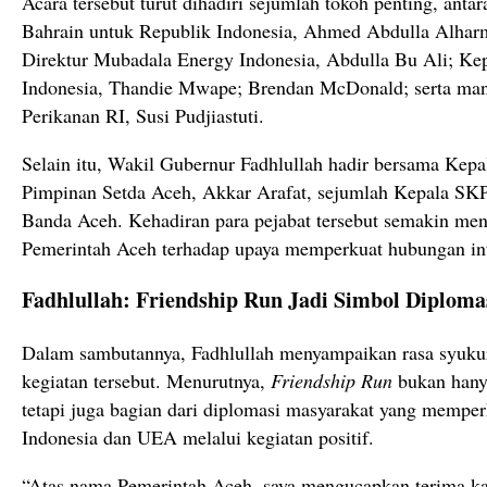
Acara tersebut turut dihadiri sejumlah tokoh penting, anta
Bahrain untuk Republik Indonesia, Ahmed Abdulla Alharma
Direktur Mubadala Energy Indonesia, Abdulla Bu Ali; 
Indonesia, Thandie Mwape; Brendan McDonald; serta man
Perikanan RI, Susi Pudjiastuti.
Selain itu, Wakil Gubernur Fadhlullah hadir bersama Kepa
Pimpinan Setda Aceh, Akkar Arafat, sejumlah Kepala SKP
Banda Aceh. Kehadiran para pejabat tersebut semakin m
Pemerintah Aceh terhadap upaya memperkuat hubungan int
Fadhlullah: Friendship Run Jadi Simbol Diplom
Dalam sambutannya, Fadhlullah menyampaikan rasa syukur 
kegiatan tersebut. Menurutnya,
Friendship Run
bukan hanya
tetapi juga bagian dari diplomasi masyarakat yang mempe
Indonesia dan UEA melalui kegiatan positif.
“Atas nama Pemerintah Aceh, saya mengucapkan terima ka