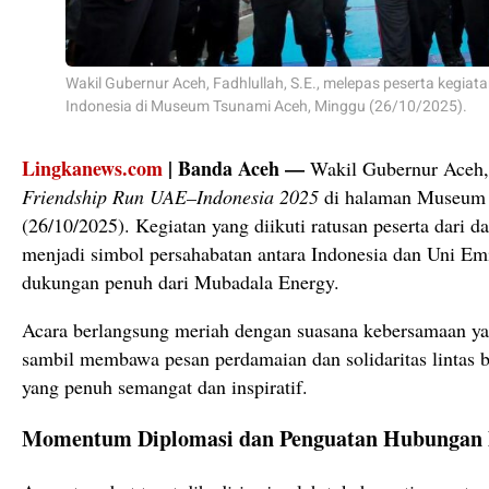
Wakil Gubernur Aceh, Fadhlullah, S.E., melepas peserta kegia
Indonesia di Museum Tsunami Aceh, Minggu (26/10/2025).
Lingkanews.com
| Banda Aceh —
Wakil Gubernur Aceh,
Friendship Run UAE–Indonesia 2025
di halaman Museum 
(26/10/2025). Kegiatan yang diikuti ratusan peserta dari da
menjadi simbol persahabatan antara Indonesia dan Uni E
dukungan penuh dari Mubadala Energy.
Acara berlangsung meriah dengan suasana kebersamaan yang
sambil membawa pesan perdamaian dan solidaritas lintas
yang penuh semangat dan inspiratif.
Momentum Diplomasi dan Penguatan Hubungan 