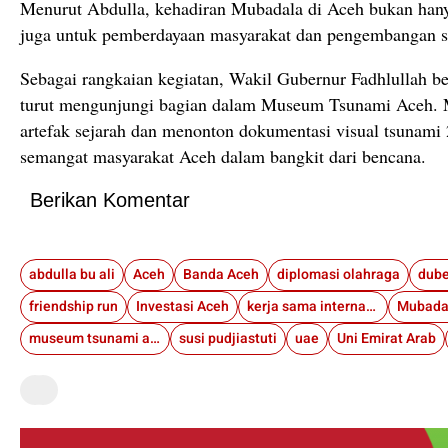
Menurut Abdulla, kehadiran Mubadala di Aceh bukan hanya
juga untuk pemberdayaan masyarakat dan pengembangan s
Sebagai rangkaian kegiatan, Wakil Gubernur Fadhlullah 
turut mengunjungi bagian dalam Museum Tsunami Aceh. 
artefak sejarah dan menonton dokumentasi visual tsunam
semangat masyarakat Aceh dalam bangkit dari bencana.
Berikan Komentar
abdulla bu ali
Aceh
Banda Aceh
diplomasi olahraga
dube
friendship run
Investasi Aceh
kerja sama internasional
Mubada
museum tsunami aceh
susi pudjiastuti
uae
Uni Emirat Arab