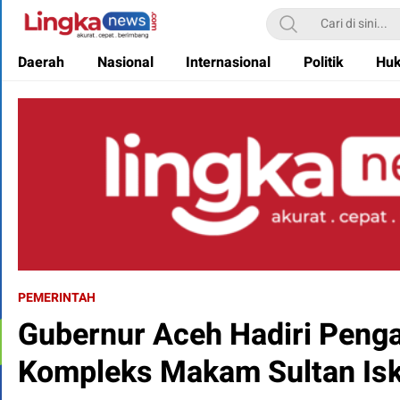
Lingkanews
Akurat. Cepat & Berimbang
Daerah
Nasional
Internasional
Politik
Hu
PEMERINTAH
Gubernur Aceh Hadiri Penga
Kompleks Makam Sultan Is