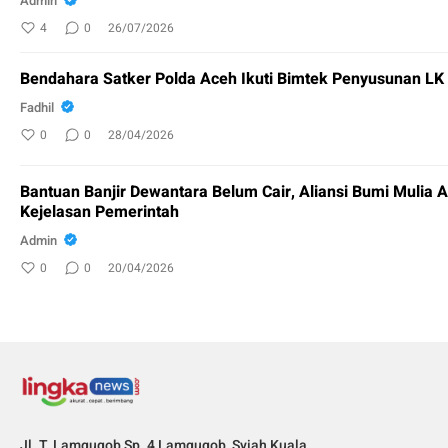
Admin
4
0
26/07/2026
Bendahara Satker Polda Aceh Ikuti Bimtek Penyusunan L
Fadhil
0
0
28/04/2026
Bantuan Banjir Dewantara Belum Cair, Aliansi Bumi Mulia 
Kejelasan Pemerintah
Admin
0
0
20/04/2026
Jl. T. Lamgugob Sp. 4 Lamgugob, Syiah Kuala