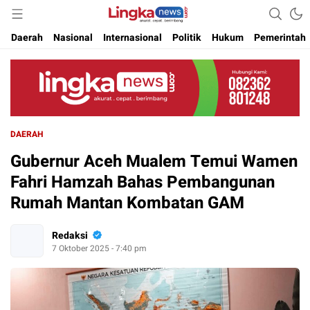
Akurat. Cepat & Berimbang
Lingkanews
Daerah
Nasional
Internasional
Politik
Hukum
Pemerintah
DAERAH
Gubernur Aceh Mualem Temui Wamen
Fahri Hamzah Bahas Pembangunan
Rumah Mantan Kombatan GAM
Redaksi
7 Oktober 2025 - 7:40 pm