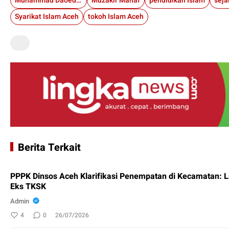
Muhammad Daoed Beureueh
Muzakir Manaf
pendidikan Islam
Syarikat Islam Aceh
tokoh Islam Aceh
Berita Terkait
PPPK Dinsos Aceh Klarifikasi Penempatan di Kecamatan: 
Eks TKSK
Admin
4
0
26/07/2026