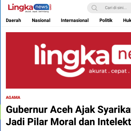
Lingkanews
Akurat. Cepat & Berimbang
Daerah
Nasional
Internasional
Politik
Hu
AGAMA
Gubernur Aceh Ajak Syarika
Jadi Pilar Moral dan Intelek