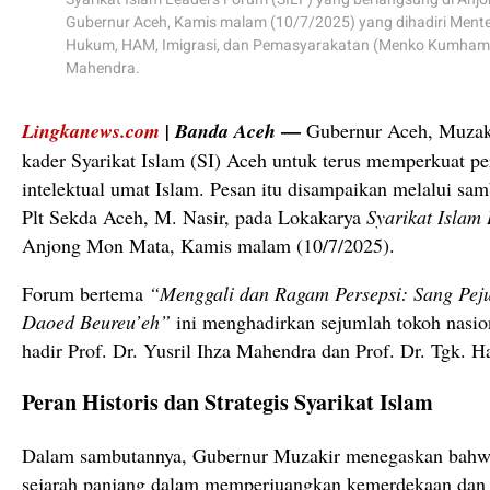
Gubernur Aceh, Kamis malam (10/7/2025) yang dihadiri Mente
Hukum, HAM, Imigrasi, dan Pemasyarakatan (Menko Kumham I
Mahendra.
—
Lingkanews.com
| Banda Aceh
Gubernur Aceh, Muzak
kader Syarikat Islam (SI) Aceh untuk terus memperkuat pe
intelektual umat Islam. Pesan itu disampaikan melalui sam
Plt Sekda Aceh, M. Nasir, pada Lokakarya
Syarikat Islam
Anjong Mon Mata, Kamis malam (10/7/2025).
Forum bertema
“Menggali dan Ragam Persepsi: Sang Pej
Daoed Beureu’eh”
ini menghadirkan sejumlah tokoh nasion
hadir Prof. Dr. Yusril Ihza Mahendra dan Prof. Dr. Tgk. 
Peran Historis dan Strategis Syarikat Islam
Dalam sambutannya, Gubernur Muzakir menegaskan bahwa
sejarah panjang dalam memperjuangkan kemerdekaan dan