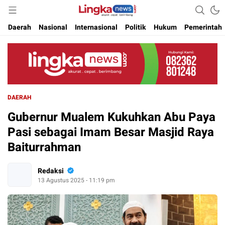
Akurat. Cepat & Berimbang
Lingkanews
Daerah
Nasional
Internasional
Politik
Hukum
Pemerintah
DAERAH
Gubernur Mualem Kukuhkan Abu Paya
Pasi sebagai Imam Besar Masjid Raya
Baiturrahman
Redaksi
13 Agustus 2025 - 11:19 pm