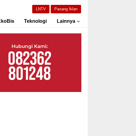
LNTV
Pasang Iklan
EkoBis
Teknologi
Lainnya