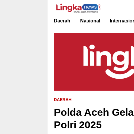
Lingkanews
Akurat. Cepat & Berimbang
Daerah
Nasional
Internasio
DAERAH
Polda Aceh Gela
Polri 2025