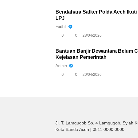
Bendahara Satker Polda Aceh Iku
LPJ
Fadhil
0
0
28/04/2026
Bantuan Banjir Dewantara Belum Ca
Kejelasan Pemerintah
Admin
0
0
20/04/2026
Jl. T. Lamgugob Sp. 4 Lamgugob, Syiah K
Kota Banda Aceh | 0811 0000 0000