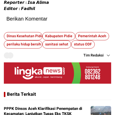
𝙍𝙚𝙥𝙤𝙧𝙩𝙚𝙧 : 𝙄𝙨𝙖 𝘼𝙡𝙞𝙢𝙖
𝙀𝙙𝙞𝙩𝙤𝙧 : 𝙁𝙖𝙙𝙝𝙞𝙡
Berikan Komentar
Dinas Kesehatan Pidie
Kabupaten Pidie
Pemerintah Aceh
perilaku hidup bersih
sanitasi sehat
status ODF
Tim Redaksi
Berita Terkait
PPPK Dinsos Aceh Klarifikasi Penempatan di
Kecamatan: Lanjutkan Tugas Eks TKSK