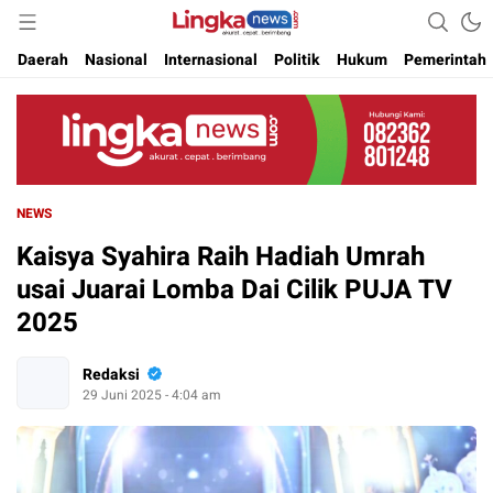
Akurat. Cepat & Berimbang
Lingkanews
Daerah
Nasional
Internasional
Politik
Hukum
Pemerintah
NEWS
Kaisya Syahira Raih Hadiah Umrah
usai Juarai Lomba Dai Cilik PUJA TV
2025
Redaksi
29 Juni 2025 - 4:04 am