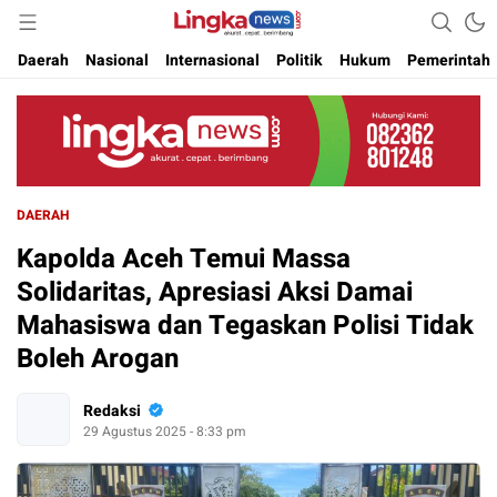
Akurat. Cepat & Berimbang
Lingkanews
Daerah
Nasional
Internasional
Politik
Hukum
Pemerintah
DAERAH
Kapolda Aceh Temui Massa
Solidaritas, Apresiasi Aksi Damai
Mahasiswa dan Tegaskan Polisi Tidak
Boleh Arogan
Redaksi
29 Agustus 2025 - 8:33 pm