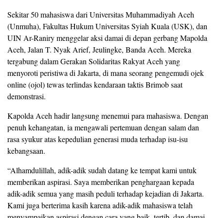
Sekitar 50 mahasiswa dari Universitas Muhammadiyah Aceh
(Unmuha), Fakultas Hukum Universitas Syiah Kuala (USK), dan
UIN Ar-Raniry menggelar aksi damai di depan gerbang Mapolda
Aceh, Jalan T. Nyak Arief, Jeulingke, Banda Aceh. Mereka
tergabung dalam Gerakan Solidaritas Rakyat Aceh yang
menyoroti peristiwa di Jakarta, di mana seorang pengemudi ojek
online (ojol) tewas terlindas kendaraan taktis Brimob saat
demonstrasi.
Kapolda Aceh hadir langsung menemui para mahasiswa. Dengan
penuh kehangatan, ia mengawali pertemuan dengan salam dan
rasa syukur atas kepedulian generasi muda terhadap isu-isu
kebangsaan.
“Alhamdulillah, adik-adik sudah datang ke tempat kami untuk
memberikan aspirasi. Saya memberikan penghargaan kepada
adik-adik semua yang masih peduli terhadap kejadian di Jakarta.
Kami juga berterima kasih karena adik-adik mahasiswa telah
menyampaikan aspirasi dengan cara yang baik, tertib, dan damai.