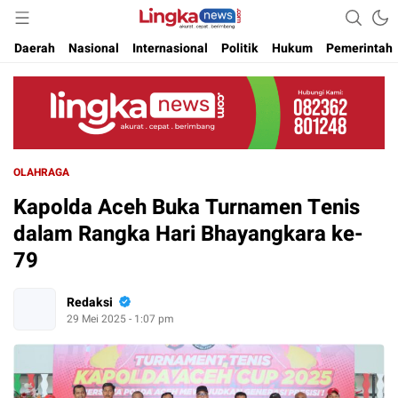
Akurat. Cepat & Berimbang
Lingkanews
Daerah
Nasional
Internasional
Politik
Hukum
Pemerintah
OLAHRAGA
Kapolda Aceh Buka Turnamen Tenis
dalam Rangka Hari Bhayangkara ke-
79
Redaksi
29 Mei 2025 - 1:07 pm