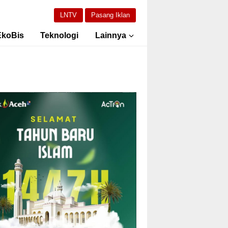
LNTV
Pasang Iklan
EkoBis
Teknologi
Lainnya