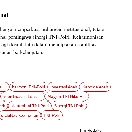
onal
hanya memperkuat hubungan institusional, tetapi
nai pentingnya sinergi TNI-Polri. Keharmonisan
agi daerah lain dalam menciptakan stabilitas
unan berkelanjutan.
Brigjen Pol Marzuki Ali Basyah
harmoni TNI-Polri
Investasi Aceh
Kapolda Aceh
koordinasi lintas sektor
Mayjen TNI Niko Fahrizal
ceh
silaturahmi TNI-Polri
Sinergi TNI Polri
stabilitas keamanan
TNI-Polri
Tim Redaksi