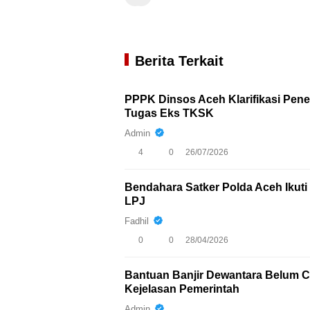
Berita Terkait
PPPK Dinsos Aceh Klarifikasi Pen
Tugas Eks TKSK
Admin
4
0
26/07/2026
Bendahara Satker Polda Aceh Iku
LPJ
Fadhil
0
0
28/04/2026
Bantuan Banjir Dewantara Belum Ca
Kejelasan Pemerintah
Admin