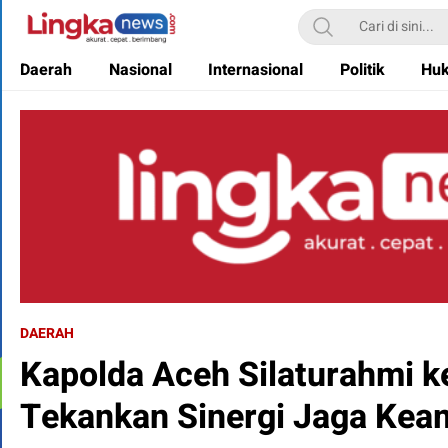
Lingkanews
Akurat. Cepat & Berimbang
Daerah
Nasional
Internasional
Politik
Hu
DAERAH
Kapolda Aceh Silaturahmi 
Tekankan Sinergi Jaga Kea