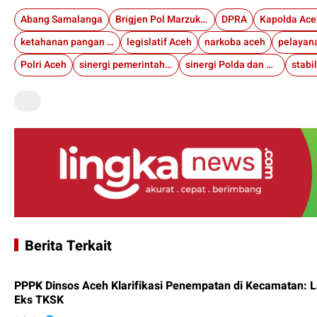
Abang Samalanga
Brigjen Pol Marzuki Ali Basyah
DPRA
Kapolda Ace
ketahanan pangan Aceh
legislatif Aceh
narkoba aceh
Polri Aceh
sinergi pemerintah daerah
sinergi Polda dan DPRA
stabi
Berita Terkait
PPPK Dinsos Aceh Klarifikasi Penempatan di Kecamatan: 
Eks TKSK