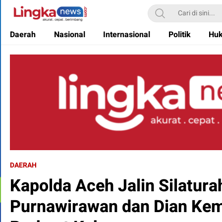
Lingkanews
Akurat. Cepat & Berimbang
Daerah
Nasional
Internasional
Politik
Hu
DAERAH
Kapolda Aceh Jalin Silatur
Purnawirawan dan Dian Kem