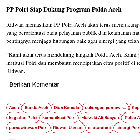
PP Polri Siap Dukung Program Polda Aceh
Ridwan memastikan PP Polri Aceh akan terus mendukung 
yang berorientasi pada pelayanan publik dan keamanan ma
pentingnya menjaga hubungan baik agar sinergi yang telah 
“Kami akan terus mendukung langkah Polda Aceh. Kami 
institusi Polri dan membantu menciptakan citra positif di 
Ridwan.
Berikan Komentar
Aceh
Banda Aceh
Dian Kemala
dukungan purnawirawan
Kap
kegiatan Polri
komunikasi Polri
Marzuki Ali Basyah
Polda 
purnawirawan Polri
Ridwan Usman
silaturahmi
sinergi Polr