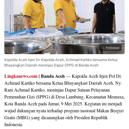
Perbesar
Kapolda Aceh Irjen Dr. Kapolda Aceh, Achmad Kartiko bersama Ketua
Bhayangkari Daerah meninjau Dapur SPPG di Banda Aceh
Lingkanews.com
|
Banda
Aceh
—
Kapolda
Aceh
Irjen
Pol
Dr.
Achmad
Kartiko
bersama
Ketua
Bhayangkari
Daerah
Aceh,
Ny.
Rani
Achmad
Kartiko,
meninjau
Dapur
Satuan
Pelayanan
Pemenuhan
Gizi (
SPPG)
di
Desa
Lambung,
Kecamatan
Meuraxa,
Kota
Banda
Aceh
pada
Jumat,
9
Mei
2025.
Kegiatan
ini
menjadi
wujud
dukungan
nyata
terhadap
program
nasional
Makan
Bergizi
Gratis (
MBG)
yang
dicanangkan
oleh
Presiden
Republik
Indonesia.