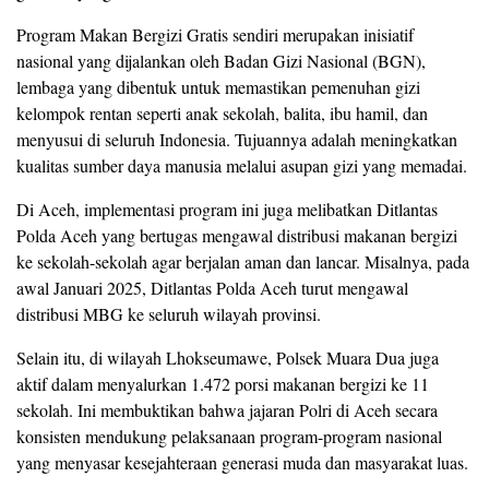
Program
Makan
Bergizi
Gratis
sendiri
merupakan
inisiatif
nasional
yang
dijalankan
oleh
Badan
Gizi
Nasional (
BGN),
lembaga
yang
dibentuk
untuk
memastikan
pemenuhan
gizi
kelompok
rentan
seperti
anak
sekolah,
balita,
ibu
hamil,
dan
menyusui
di
seluruh
Indonesia.
Tujuannya
adalah
meningkatkan
kualitas
sumber
daya
manusia
melalui
asupan
gizi
yang
memadai.
Di
Aceh,
implementasi
program
ini
juga
melibatkan
Ditlantas
Polda
Aceh
yang
bertugas
mengawal
distribusi
makanan
bergizi
ke
sekolah-
sekolah
agar
berjalan
aman
dan
lancar.
Misalnya,
pada
awal
Januari
2025,
Ditlantas
Polda
Aceh
turut
mengawal
distribusi
MBG
ke
seluruh
wilayah
provinsi.
Selain
itu,
di
wilayah
Lhokseumawe,
Polsek
Muara
Dua
juga
aktif
dalam
menyalurkan
1.472
porsi
makanan
bergizi
ke
11
sekolah.
Ini
membuktikan
bahwa
jajaran
Polri
di
Aceh
secara
konsisten
mendukung
pelaksanaan
program-
program
nasional
yang
menyasar
kesejahteraan
generasi
muda
dan
masyarakat
luas.