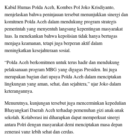
Kabid
Humas
Polda
Aceh,
Kombes
Pol
Joko
Krisdiyanto,
menjelaskan
bahwa
peninjauan
tersebut
menunjukkan
sinergi
dan
komitmen
Polda
Aceh
dalam
mendukung
program
strategis
pemerintah
yang
menyentuh
langsung
kepentingan
masyarakat
luas.
Ia
menekankan
bahwa
kepolisian
tidak
hanya
bertugas
menjaga
keamanan,
tetapi
juga
berperan
aktif
dalam
meningkatkan
kesejahteraan
sosial.
“
Polda
Aceh
berkomitmen
untuk
terus
hadir
dan
mendukung
pelaksanaan
program
MBG
yang
digagas
Presiden.
Ini
juga
merupakan
bagian
dari
upaya
Polda
Aceh
dalam
menciptakan
lingkungan
yang
aman,
sehat,
dan
sejahtera,”
ujar
Joko
dalam
keterangannya.
Menurutnya,
kunjungan
tersebut
juga
mencerminkan
kepedulian
Bhayangkari
Daerah
Aceh
terhadap
pemenuhan
gizi
anak-
anak
sekolah.
Kolaborasi
ini
diharapkan
dapat
memperkuat
sinergi
antara
Polri
dengan
masyarakat
demi
menciptakan
masa
depan
generasi
yang
lebih
sehat
dan
cerdas.