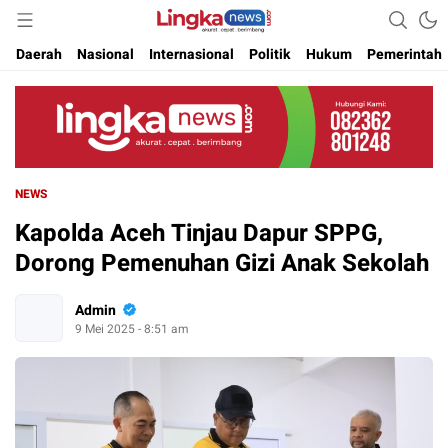
Akurat. Cepat & Berimbang
Lingkanews
Daerah
Nasional
Internasional
Politik
Hukum
Pemerintah
NEWS
Kapolda Aceh Tinjau Dapur SPPG,
Dorong Pemenuhan Gizi Anak Sekolah
Admin
9 Mei 2025 - 8:51 am