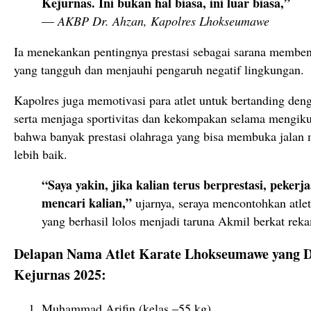
Kejurnas.
Ini
bukan
hal
biasa,
ini
luar
biasa,”
—
AKBP
Dr.
Ahzan,
Kapolres
Lhokseumawe
Ia
menekankan
pentingnya
prestasi
sebagai
sarana
memben
yang
tangguh
dan
menjauhi
pengaruh
negatif
lingkungan.
Kapolres
juga
memotivasi
para
atlet
untuk
bertanding
den
serta
menjaga
sportivitas
dan
kekompakan
selama
mengiku
bahwa
banyak
prestasi
olahraga
yang
bisa
membuka
jalan
lebih
baik.
“
Saya
yakin,
jika
kalian
terus
berprestasi,
pekerj
mencari
kalian,”
ujarnya,
seraya
mencontohkan
atle
yang
berhasil
lolos
menjadi
taruna
Akmil
berkat
rek
Delapan
Nama
Atlet
Karate
Lhokseumawe
yang
D
Kejurnas
2025:
Muhammad
Arifin (
kelas –
55
kg)