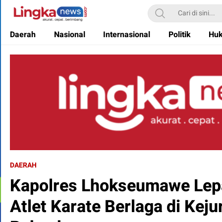
Lingkanews
Akurat. Cepat & Berimbang
Daerah
Nasional
Internasional
Politik
Hu
DAERAH
Kapolres Lhokseumawe Lep
Atlet Karate Berlaga di Keju