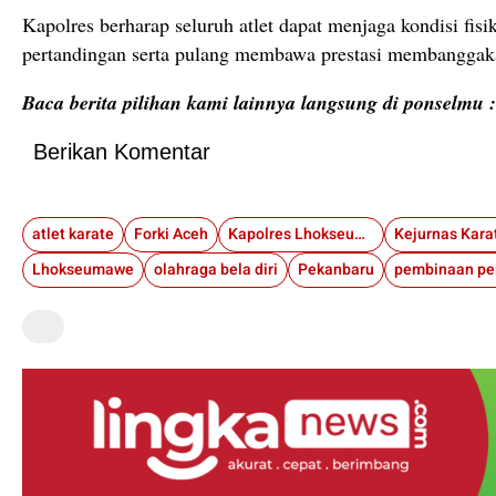
Kapolres
berharap
seluruh
atlet
dapat
menjaga
kondisi
fisi
pertandingan
serta
pulang
membawa
prestasi
membanggak
Baca berita pilihan kami lainnya langsung di ponselmu 
Berikan Komentar
atlet karate
Forki Aceh
Kapolres Lhokseumawe
Lhokseumawe
olahraga bela diri
Pekanbaru
pembinaan p