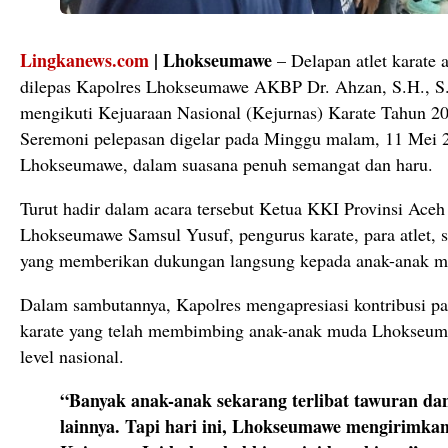
Lingkanews.com
|
Lhokseumawe
–
Delapan
atlet
karate
dilepas
Kapolres
Lhokseumawe
AKBP
Dr.
Ahzan,
S.
H.,
S
mengikuti
Kejuaraan
Nasional (
Kejurnas)
Karate
Tahun
2
Seremoni
pelepasan
digelar
pada
Minggu
malam,
11
Mei
Lhokseumawe,
dalam
suasana
penuh
semangat
dan
haru.
Turut
hadir
dalam
acara
tersebut
Ketua
KKI
Provinsi
Ace
Lhokseumawe
Samsul
Yusuf,
pengurus
karate,
para
atlet,
yang
memberikan
dukungan
langsung
kepada
anak-
anak
m
Dalam
sambutannya,
Kapolres
mengapresiasi
kontribusi
p
karate
yang
telah
membimbing
anak-
anak
muda
Lhokseu
level
nasional.
“
Banyak
anak-
anak
sekarang
terlibat
tawuran
da
lainnya.
Tapi
hari
ini,
Lhokseumawe
mengirimka