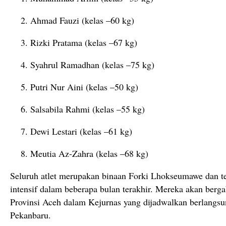
Ahmad
Fauzi (
kelas –
60
kg)
Rizki
Pratama (
kelas –
67
kg)
Syahrul
Ramadhan (
kelas –
75
kg)
Putri
Nur
Aini (
kelas –
50
kg)
Salsabila
Rahmi (
kelas –
55
kg)
Dewi
Lestari (
kelas –
61
kg)
Meutia
Az-
Zahra (
kelas –
68
kg)
Seluruh
atlet
merupakan
binaan
Forki
Lhokseumawe
dan
t
intensif
dalam
beberapa
bulan
terakhir.
Mereka
akan
berg
Provinsi
Aceh
dalam
Kejurnas
yang
dijadwalkan
berlangs
Pekanbaru.