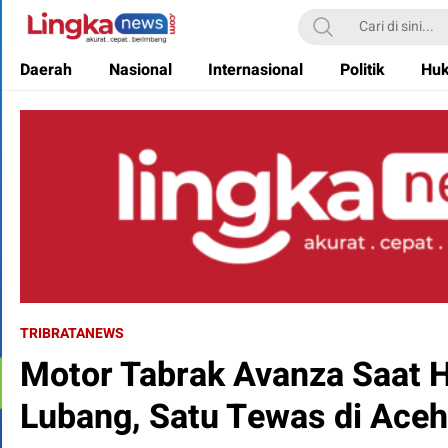
Lingkanews
Akurat. Cepat & Berimbang
Daerah
Nasional
Internasional
Politik
Hu
TRIBRATANEWS
Motor Tabrak Avanza Saat H
Lubang, Satu Tewas di Aceh