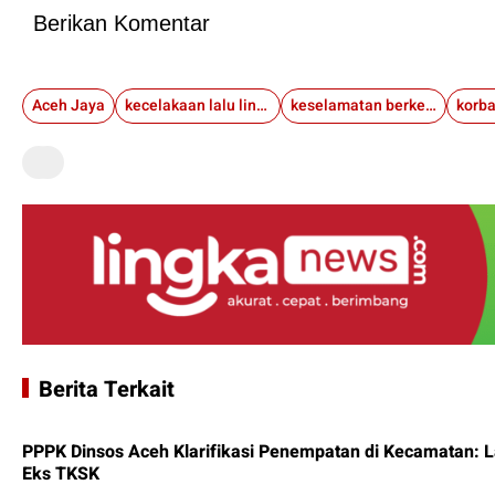
Berikan Komentar
Aceh Jaya
kecelakaan lalu lintas
keselamatan berkendara
korba
Berita Terkait
PPPK Dinsos Aceh Klarifikasi Penempatan di Kecamatan: 
Eks TKSK